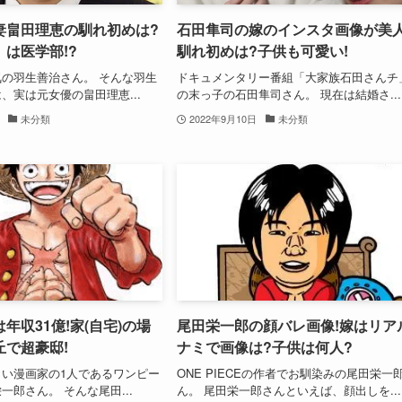
妻畠田理恵の馴れ初めは?
石田隼司の嫁のインスタ画像が美人
は医学部!?
馴れ初めは?子供も可愛い!
の羽生善治さん。 そんな羽生
ドキュメンタリー番組「大家族石田さんチ
、実は元女優の畠田理恵...
の末っ子の石田隼司さん。 現在は結婚さ...
未分類
2022年9月10日
未分類
年収31億!家(自宅)の場
尾田栄一郎の顔バレ画像!嫁はリア
丘で超豪邸!
ナミで画像は?子供は何人?
い漫画家の1人であるワンピー
ONE PIECEの作者でお馴染みの尾田栄一
一郎さん。 そんな尾田...
ん。 尾田栄一郎さんといえば、顔出しを...