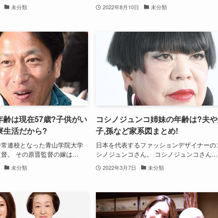
未分類
2022年8月10日
未分類
齢は現在57歳?子供がい
コシノジュンコ姉妹の年齢は?夫や
寮生活だから?
子,孫など家系図まとめ!
勝常連校となった青山学院大学
日本を代表するファッションデザイナーの
督。 その原晋監督の嫁は...
シノジュンコさん。 コシノジュンコさん...
未分類
2022年3月7日
未分類