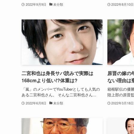
2022年9月9日
未分類
2022年8月10日
二宮和也は身長サバ読みで実際は
原晋の嫁の年
168cmより低い!?体重は?
ない理由は
「嵐」のメンバーでYouTuberとしても人気の
箱根駅伝の優
ある二宮和也さん。 そんな二宮和也さん...
陸上部の原晋監
2022年6月8日
未分類
2022年3月18日