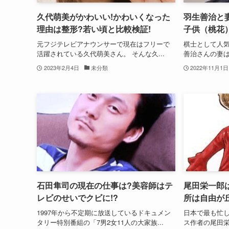
久代萌美がかわいい!かわいくなった
羽生善治と
理由は整形?若い頃と比較検証!
子供（桃花）
元フジテレビアナウンサーで現在はフリーで
棋士として人気
活躍されている久代萌美さん。 そんな久...
善治さんの妻は
2023年2月4日
未分類
2022年11月1日
石田隼司の現在の仕事は?美容師はテ
尾田栄一郎は
レビのせいでクビに!?
所は自由が
1997年から不定期に放送しているドキュメン
日本で最も忙し
タリー特別番組の「7男2女11人の大家族...
ス作者の尾田栄