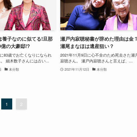
は養子なのに似てる!旦那
瀬戸内寂聴秘書が辞めた理由は金
0億の大豪邸!?
瀬尾まなほは遺産狙い？
8日に83歳でお亡くなりになられ
2021年11月9日に心不全のため死去さた瀬
。 細木数子さんには占い...
寂聴さん。 瀬戸内寂聴さんと言えば、...
日
未分類
2021年11月12日
未分類
1
2