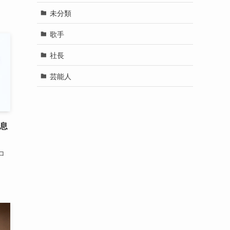
未分類
歌手
社長
芸能人
息
コ