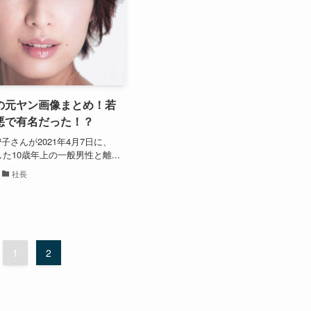
の元ヤン画像まとめ！若
悪で有名だった！？
子さんが2021年4月7日に、
した10歳年上の一般男性と離...
社長
1
2