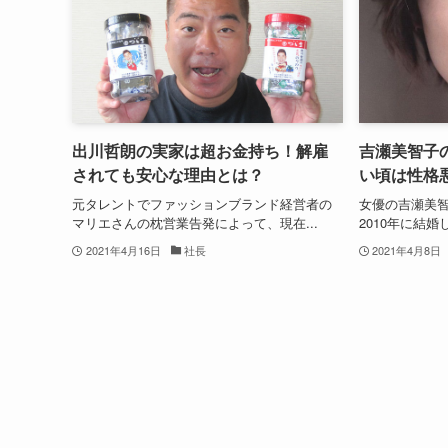
出川哲朗の実家は超お金持ち！解雇
吉瀬美智子
されても安心な理由とは？
い頃は性格
元タレントでファッションブランド経営者の
女優の吉瀬美智
マリエさんの枕営業告発によって、現在...
2010年に結婚
2021年4月16日
社長
2021年4月8日