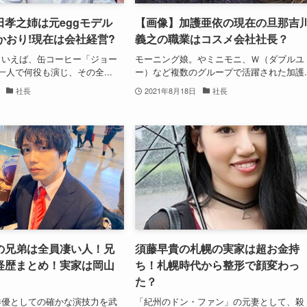
孝之姉は元eggモデル
【画像】加護亜依の現在の旦那吉
と椿かおり!現在は会社経営?
義之の職業はコスメ会社社長？
といえば、缶コーヒー「ジョー
モーニング娘。やミニモニ、Ｗ（ダブルユ
一人で何役も演じ、その全...
ー）など複数のグループで活躍された加護..
社長
2021年8月18日
社長
の兄弟は全員凄い人！兄
須藤早貴の札幌の実家は超お金持
経歴まとめ！実家は岡山
ち！札幌時代から整形で顔変わっ
た？
俳優としての確かな演技力を武
「紀州のドン・ファン」の元妻として、殺