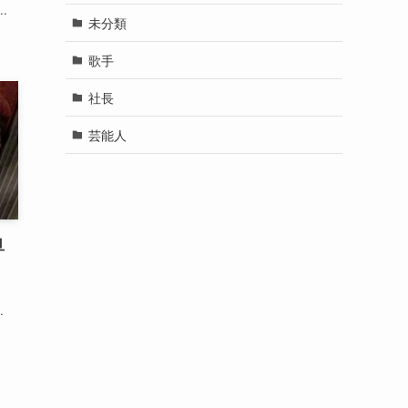
.
未分類
歌手
社長
芸能人
旦
ん
.