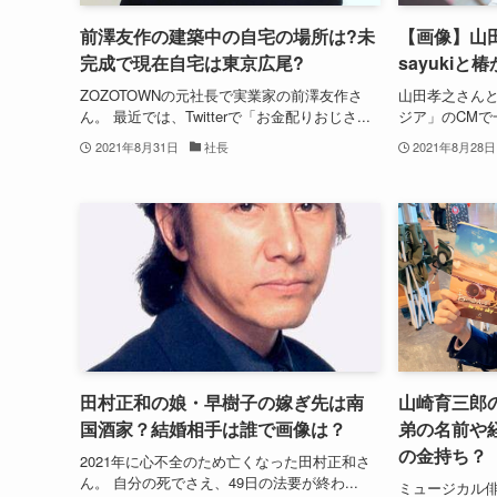
前澤友作の建築中の自宅の場所は?未
【画像】山田
完成で現在自宅は東京広尾?
sayuki
ZOZOTOWNの元社長で実業家の前澤友作さ
山田孝之さん
ん。 最近では、Twitterで「お金配りおじさ...
ジア」のCMで
2021年8月31日
社長
2021年8月28日
田村正和の娘・早樹子の嫁ぎ先は南
山崎育三郎
国酒家？結婚相手は誰で画像は？
弟の名前や
の金持ち？
2021年に心不全のため亡くなった田村正和さ
ん。 自分の死でさえ、49日の法要が終わ...
ミュージカル