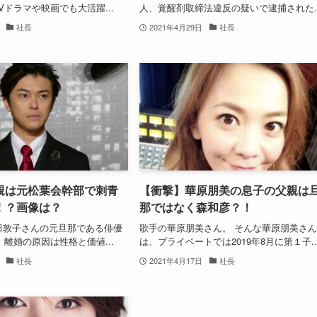
Vドラマや映画でも大活躍...
人、覚醒剤取締法違反の疑いで逮捕された..
社長
2021年4月29日
社長
親は元松葉会幹部で刺青
【衝撃】華原朋美の息子の父親は
！？画像は？
那ではなく森和彦？！
前田敦子さんの元旦那である俳優
歌手の華原朋美さん。 そんな華原朋美さ
 離婚の原因は性格と価値...
は、プライベートでは2019年8月に第１子..
社長
2021年4月17日
社長