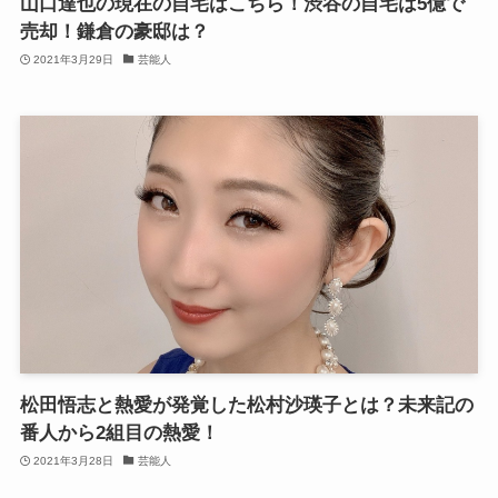
山口達也の現在の自宅はこちら！渋谷の自宅は5億で
売却！鎌倉の豪邸は？
2021年3月29日
芸能人
松田悟志と熱愛が発覚した松村沙瑛子とは？未来記の
番人から2組目の熱愛！
2021年3月28日
芸能人