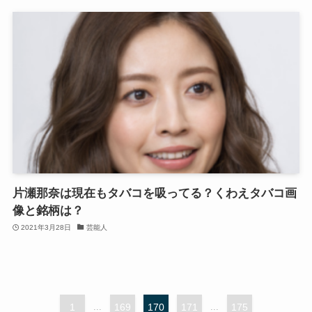
片瀬那奈は現在もタバコを吸ってる？くわえタバコ画
像と銘柄は？
2021年3月28日
芸能人
1
...
169
170
171
...
175