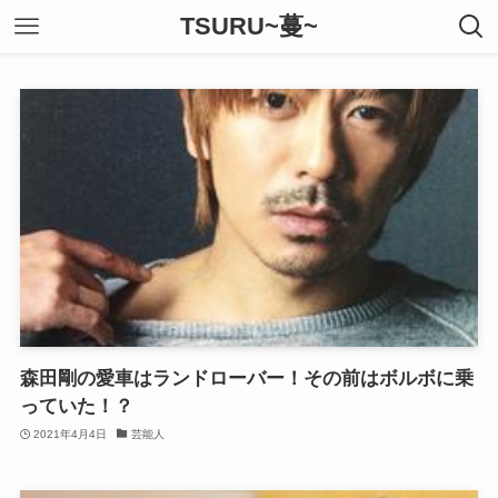
TSURU~蔓~
森田剛の愛車はランドローバー！その前はボルボに乗
っていた！？
2021年4月4日
芸能人