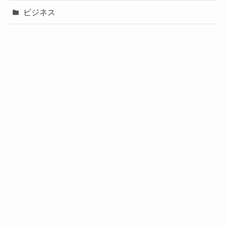
ビジネス
声優
政治
未分類
歌手
社長
芸能人