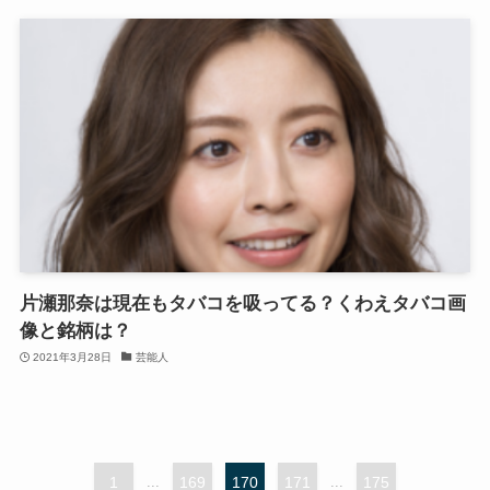
片瀬那奈は現在もタバコを吸ってる？くわえタバコ画
像と銘柄は？
2021年3月28日
芸能人
1
...
169
170
171
...
175