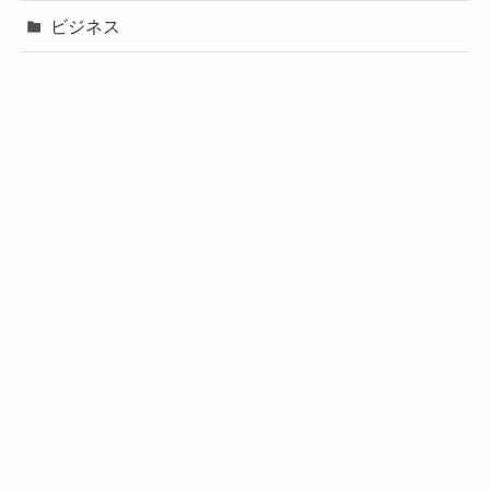
ビジネス
声優
政治
未分類
歌手
社長
芸能人