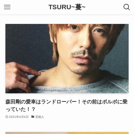
TSURU~蔓~
森田剛の愛車はランドローバー！その前はボルボに乗
っていた！？
2021年4月4日
芸能人