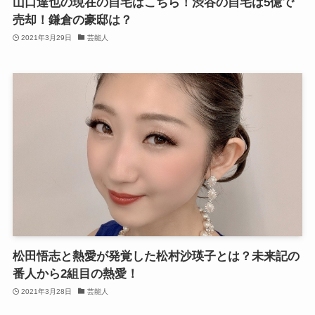
山口達也の現在の自宅はこちら！渋谷の自宅は5億で
売却！鎌倉の豪邸は？
2021年3月29日
芸能人
松田悟志と熱愛が発覚した松村沙瑛子とは？未来記の
番人から2組目の熱愛！
2021年3月28日
芸能人