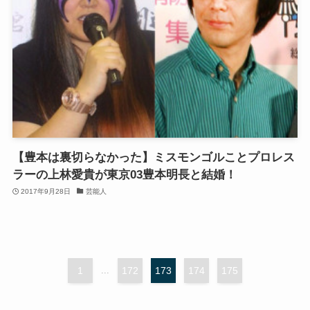
【豊本は裏切らなかった】ミスモンゴルことプロレス
ラーの上林愛貴が東京03豊本明長と結婚！
2017年9月28日
芸能人
1
...
172
173
174
175