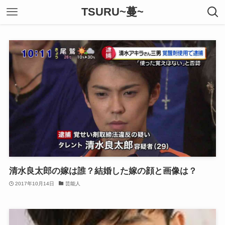
TSURU~蔓~
清水良太郎の嫁は誰？結婚した嫁の顔と画像は？
2017年10月14日
芸能人