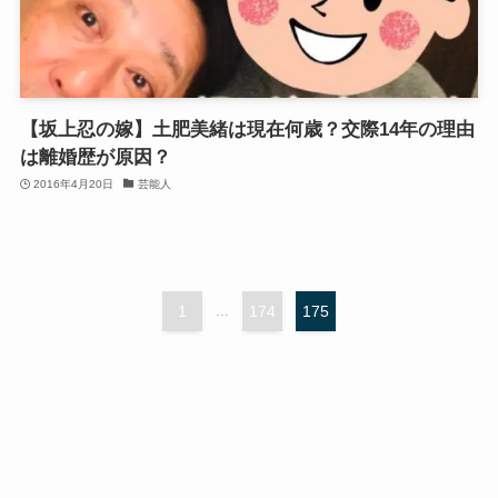
【坂上忍の嫁】土肥美緒は現在何歳？交際14年の理由
は離婚歴が原因？
2016年4月20日
芸能人
1
...
174
175