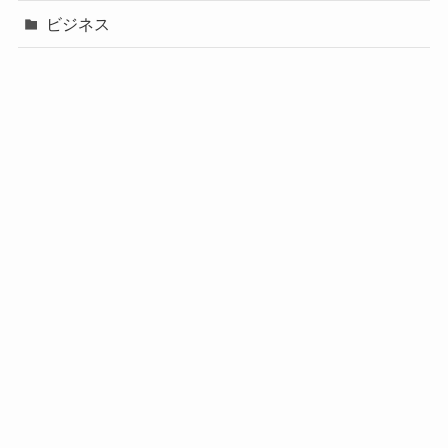
ビジネス
声優
政治
未分類
歌手
社長
芸能人