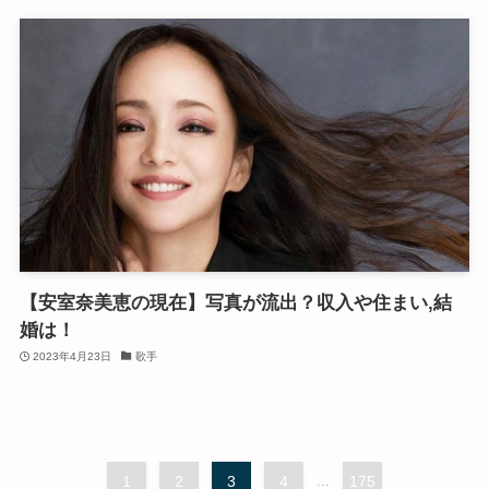
【安室奈美恵の現在】写真が流出？収入や住まい,結
婚は！
2023年4月23日
歌手
1
2
3
4
...
175