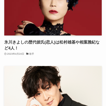
氷川きよしの歴代彼氏(恋人)は松村雄基や相葉雅紀な
ど4人！
2023年4月24日
歌手