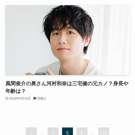
風間俊介の奥さん河村和奈は三宅健の元カノ？身長や
年齢は？
2023年4月15日
芸能人
1
...
4
5
6
...
175