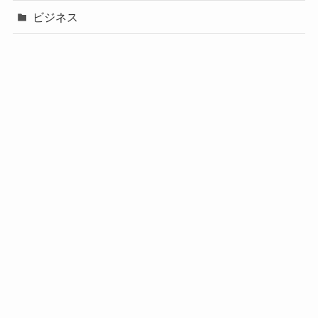
ビジネス
声優
政治
未分類
歌手
社長
芸能人