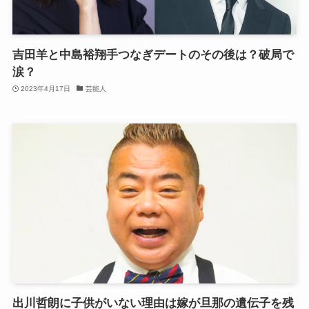
吉田羊と中島裕翔手つなぎデートのその後は？破局で
涙？
2023年4月17日
芸能人
出川哲朗に子供がいない理由は嫁が旦那の遺伝子を残