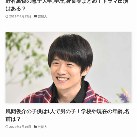
野村萬斎の息子大学,学歴,身長等まとめ！ドラマ出演
はある？
2023年4月15日
芸能人
風間俊介の子供は1人で男の子！学校や現在の年齢,名
前は？
2023年4月15日
芸能人