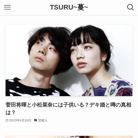
TSURU~蔓~
菅田将暉と小松菜奈には子供いる？デキ婚と噂の真相
は？
2023年4月18日
芸能人