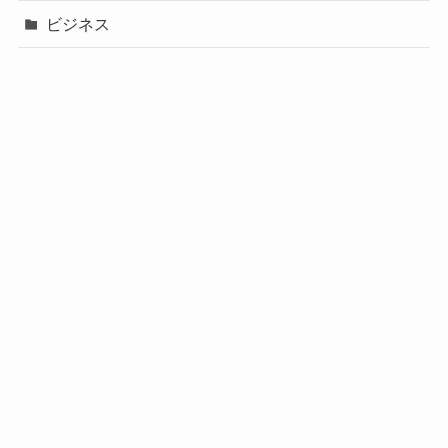
ビジネス
声優
政治
未分類
歌手
社長
芸能人