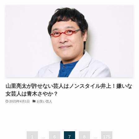
山里亮太が許せない芸人はノンスタイル井上！嫌いな
女芸人は青木さやか？
2023年4月1日
お笑い芸人
1
...
6
7
8
...
175