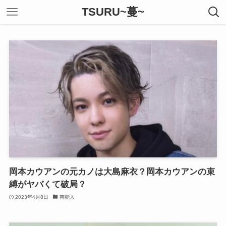
TSURU~蔓~
岡本カウアンの元カノは大島麻衣？岡本カウアンの束
縛がヤバくて破局？
2023年4月8日
芸能人