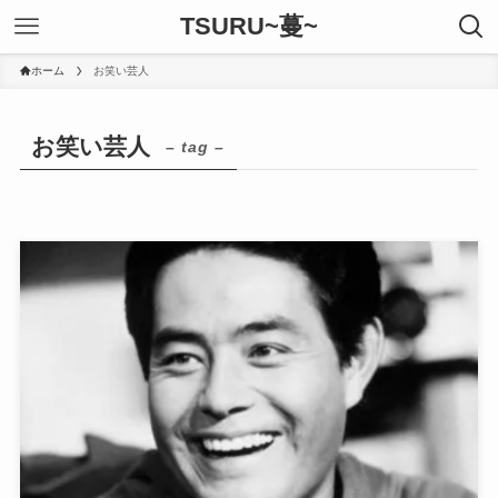
TSURU~蔓~
ホーム
お笑い芸人
お笑い芸人
– tag –