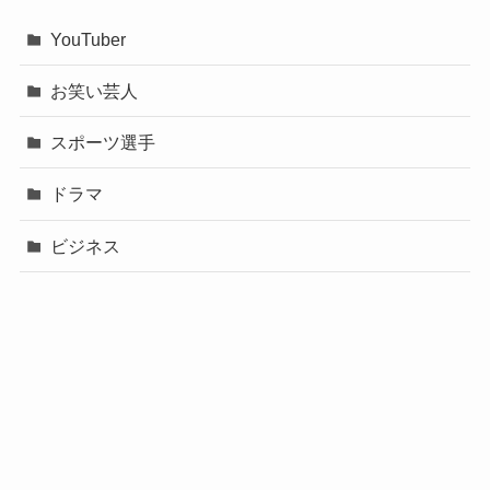
YouTuber
お笑い芸人
スポーツ選手
ドラマ
ビジネス
声優
政治
未分類
歌手