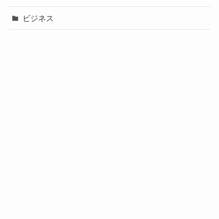
ビジネス
声優
政治
未分類
歌手
社長
芸能人