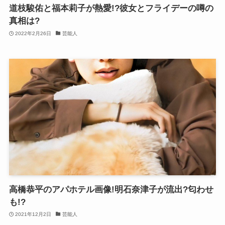
道枝駿佑と福本莉子が熱愛!?彼女とフライデーの噂の
真相は?
2022年2月26日
芸能人
高橋恭平のアパホテル画像!明石奈津子が流出?匂わせ
も!?
2021年12月2日
芸能人