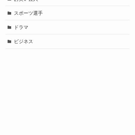
スポーツ選手
ドラマ
ビジネス
声優
政治
未分類
歌手
社長
芸能人