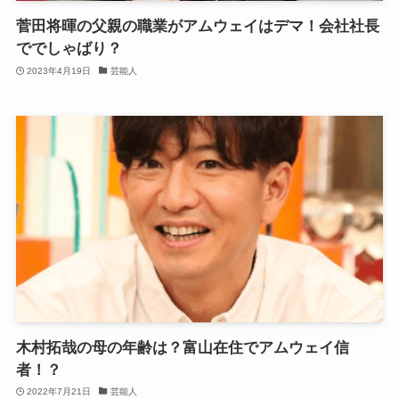
菅田将暉の父親の職業がアムウェイはデマ！会社社長
ででしゃばり？
2023年4月19日
芸能人
木村拓哉の母の年齢は？富山在住でアムウェイ信
者！？
2022年7月21日
芸能人