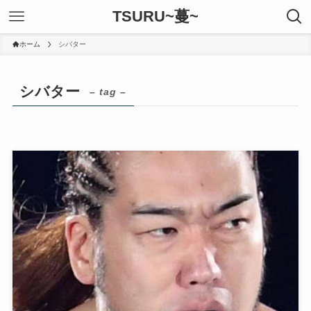
TSURU~蔓~
ホーム
シバター
シバター
– tag –