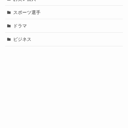
スポーツ選手
ドラマ
ビジネス
声優
政治
未分類
歌手
社長
芸能人