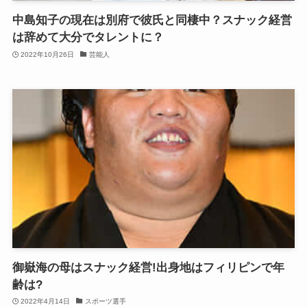
中島知子の現在は別府で彼氏と同棲中？スナック経営
は辞めて大分でタレントに？
2022年10月26日
芸能人
御嶽海の母はスナック経営!出身地はフィリピンで年
齢は?
2022年4月14日
スポーツ選手