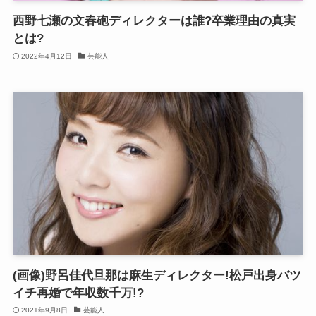
西野七瀬の文春砲ディレクターは誰?卒業理由の真実
とは?
2022年4月12日
芸能人
(画像)野呂佳代旦那は麻生ディレクター!松戸出身バツ
イチ再婚で年収数千万!?
2021年9月8日
芸能人