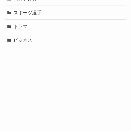
スポーツ選手
ドラマ
ビジネス
声優
政治
未分類
歌手
社長
芸能人