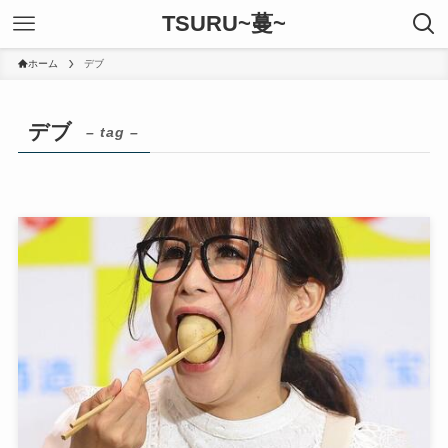
TSURU~蔓~
ホーム
デブ
デブ
– tag –