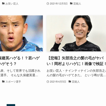
お笑い芸人
2021年12月5日
芸能人
保建英ハゲる！？若ハゲ
【悲報】矢部浩之の髪の毛がヤバ
ハゲそう？
い！岡村よりハゲに！画像で検証
代表、そして世界でも活躍され
お笑い芸人・ナインティナインの矢部浩之
選手。 そんな久保建英選...
んの髪の毛がハゲてきた。 という噂が流...
スポーツ選手
2021年4月5日
芸能人