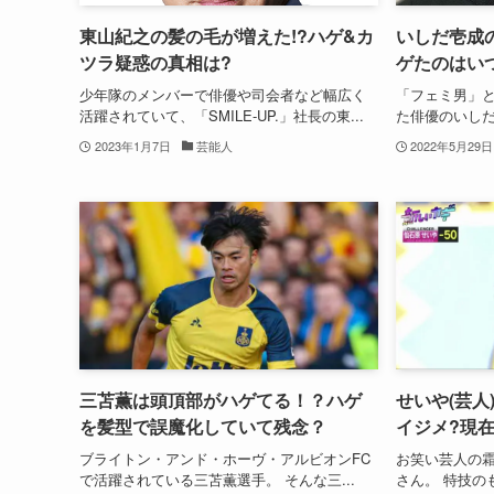
東山紀之の髪の毛が増えた!?ハゲ&カ
いしだ壱成
ツラ疑惑の真相は?
ゲたのはい
少年隊のメンバーで俳優や司会者など幅広く
「フェミ男」
活躍されていて、「SMILE-UP.」社長の東...
た俳優のいしだ
2023年1月7日
芸能人
2022年5月29日
三苫薫は頭頂部がハゲてる！？ハゲ
せいや(芸人
を髪型で誤魔化していて残念？
イジメ?現
ブライトン・アンド・ホーヴ・アルビオンFC
お笑い芸人の
で活躍されている三苫薫選手。 そんな三...
さん。 特技の