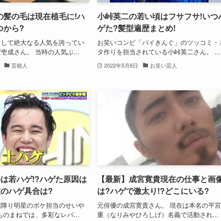
の髪の毛は現在植毛に!ハ
小峠英二の若い頃はフサフサ!いつ
つから?
ゲた?髪型遍歴まとめ!
として絶大なる人気を誇ってい
お笑いコンビ「バイきんぐ」のツッコミ・
壱成さん。 当時の人気ぶ...
タ作りを担当されている小峠英二さん。 ...
芸能人
2022年5月6日
お笑い芸人
)は若ハゲ!?ハゲた原因は
【最新】成宮寛貴現在の仕事と画
在のハゲ具合は?
は?ハゲで激太り!?どこにいる?
霜降り明星のボケ担当のせいや
元俳優の成宮寛貴さん。 現在は本名の平
ものまねでは、多彩なレパ...
重（なりみやひろしげ）名義で活動され...