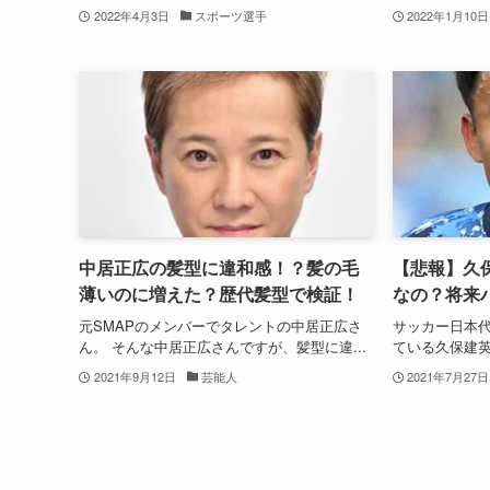
2022年4月3日
スポーツ選手
2022年1月10日
中居正広の髪型に違和感！？髪の毛
【悲報】久
薄いのに増えた？歴代髪型で検証！
なの？将来
元SMAPのメンバーでタレントの中居正広さ
サッカー日本
ん。 そんな中居正広さんですが、髪型に違...
ている久保建英
2021年9月12日
芸能人
2021年7月27日