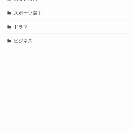
スポーツ選手
ドラマ
ビジネス
声優
政治
未分類
歌手
社長
芸能人