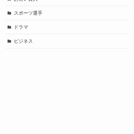
スポーツ選手
ドラマ
ビジネス
声優
政治
未分類
歌手
社長
芸能人