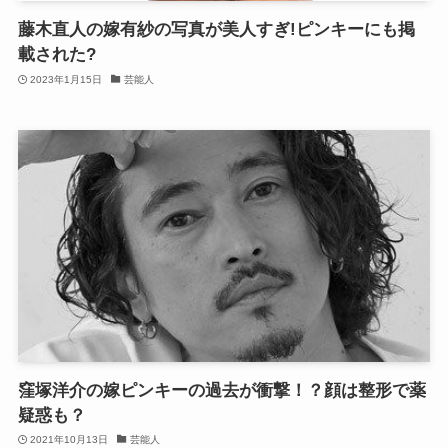
藤木直人の嫁有紗の写真が美人すぎ!ピンキーにも掲
載された?
2023年1月15日
芸能人
窪塚洋介の嫁ピンキーの過去が衝撃！？顔は整形で薬
疑惑も？
2021年10月13日
芸能人