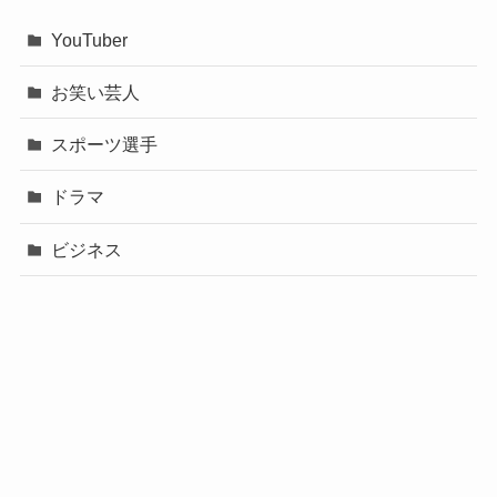
YouTuber
お笑い芸人
スポーツ選手
ドラマ
ビジネス
声優
政治
未分類
歌手