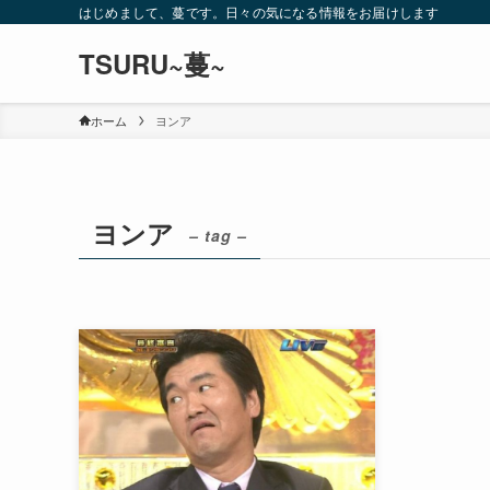
はじめまして、蔓です。日々の気になる情報をお届けします
TSURU~蔓~
ホーム
ヨンア
ヨンア
– tag –