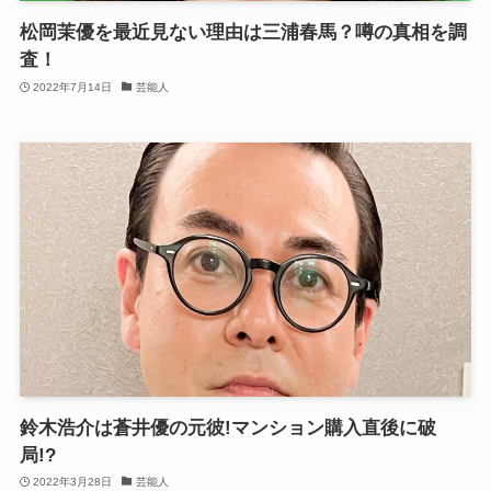
松岡茉優を最近見ない理由は三浦春馬？噂の真相を調
査！
2022年7月14日
芸能人
鈴木浩介は蒼井優の元彼!マンション購入直後に破
局!?
2022年3月28日
芸能人