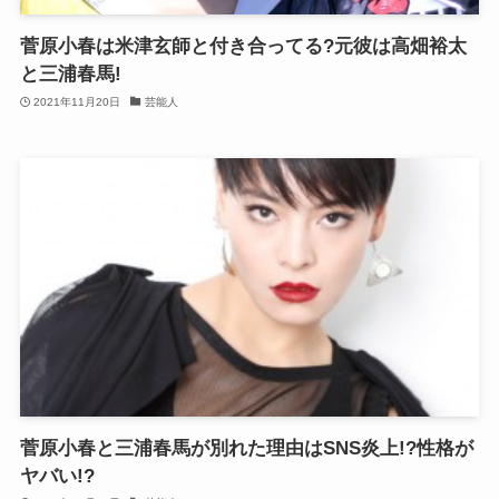
菅原小春は米津玄師と付き合ってる?元彼は高畑裕太
と三浦春馬!
2021年11月20日
芸能人
菅原小春と三浦春馬が別れた理由はSNS炎上!?性格が
ヤバい!?