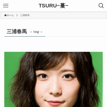
TSURU~蔓~
ホーム
三浦春馬
三浦春馬
– tag –