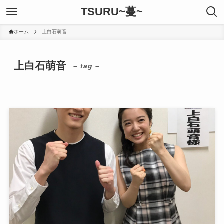
TSURU~蔓~
ホーム
上白石萌音
上白石萌音
– tag –