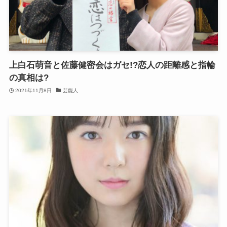
上白石萌音と佐藤健密会はガセ!?恋人の距離感と指輪
の真相は?
2021年11月8日
芸能人