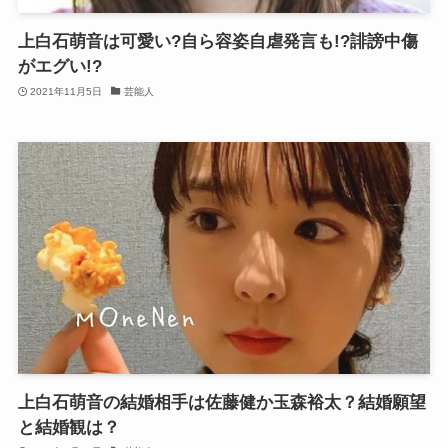
上白石萌音は可愛い?自ら容姿自虐発言も!?誹謗中傷
がエグい!?
2021年11月5日
芸能人
上白石萌音の結婚相手は佐藤健か玉森裕太？結婚願望
と結婚観は？