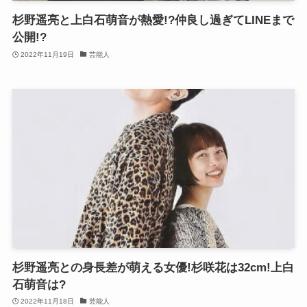
杉野遥亮と上白石萌音が熱愛!?仲良し過ぎてLINEまで
公開!?
2022年11月19日
芸能人
杉野遥亮との身長差が萌える女優!杉咲花は32cm!上白
石萌音は?
2022年11月18日
芸能人