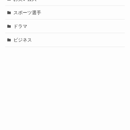
スポーツ選手
ドラマ
ビジネス
声優
政治
未分類
歌手
社長
芸能人