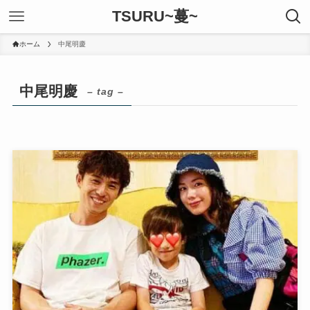
TSURU~蔓~
ホーム
中尾明慶
中尾明慶
– tag –