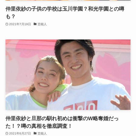
仲里依紗の子供の学校は玉川学園？和光学園との噂
も？
2021年7月19日
芸能人
仲里依紗と旦那の馴れ初めは衝撃のW略奪婚だっ
た！？噂の真相を徹底調査！
2021年6月27日
芸能人