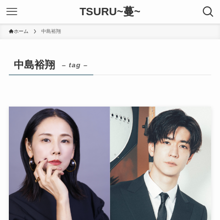
TSURU~蔓~
ホーム
中島裕翔
中島裕翔
– tag –