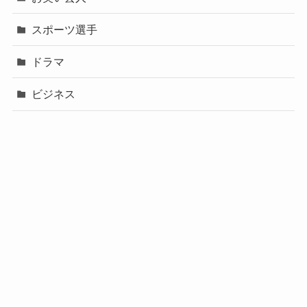
スポーツ選手
ドラマ
ビジネス
声優
政治
未分類
歌手
社長
芸能人