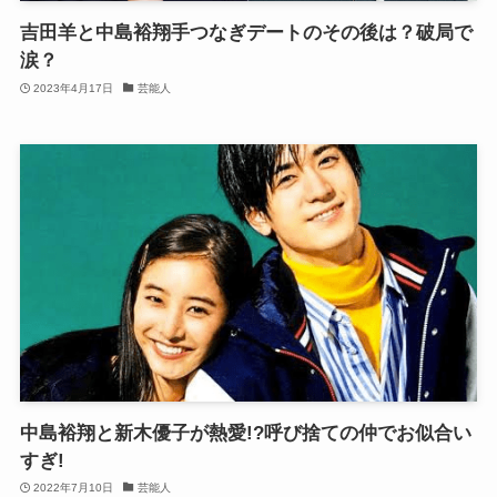
吉田羊と中島裕翔手つなぎデートのその後は？破局で
涙？
2023年4月17日
芸能人
中島裕翔と新木優子が熱愛!?呼び捨ての仲でお似合い
すぎ!
2022年7月10日
芸能人