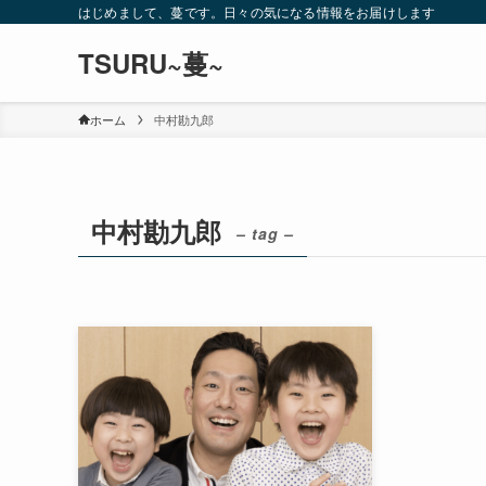
はじめまして、蔓です。日々の気になる情報をお届けします
TSURU~蔓~
ホーム
中村勘九郎
中村勘九郎
– tag –