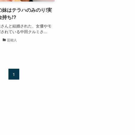
の妹はテラハのみのり!実
持ち!?
信さんと結婚された、女優やモ
されている中田クルミさ...
芸能人
1