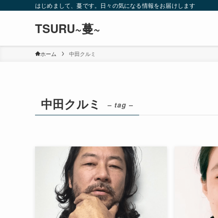
はじめまして、蔓です。日々の気になる情報をお届けします
TSURU~蔓~
ホーム
中田クルミ
中田クルミ
– tag –