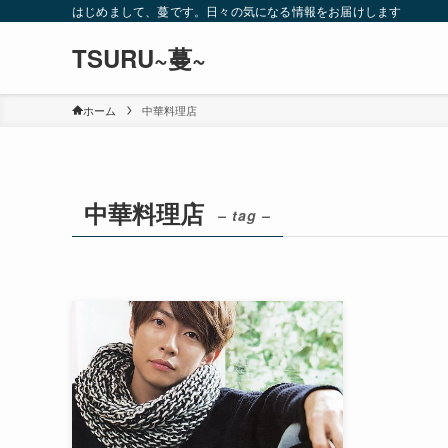
はじめまして、蔓です。日々の気になる情報をお届けします
TSURU~蔓~
ホーム
中華料理店
中華料理店
– tag –