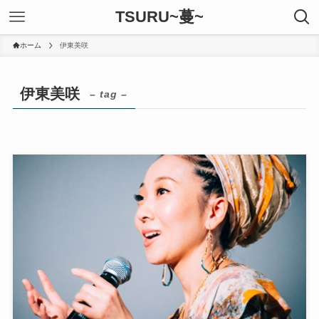
TSURU~蔓~
ホーム
伊東美咲
伊東美咲
– tag –