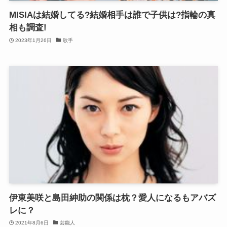
MISIAは結婚してる?結婚相手は誰で子供は?指輪の真
相も調査!
2023年1月26日
歌手
伊東美咲と島田紳助の関係は枕？愛人になるもアバズ
レに？
2021年8月6日
芸能人