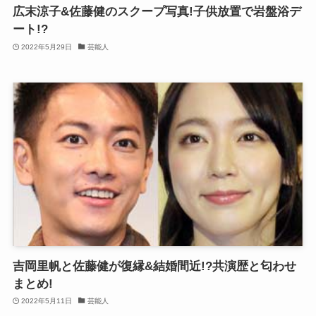
広末涼子&佐藤健のスクープ写真!子供放置で岩盤浴デ
ート!?
2022年5月29日
芸能人
吉岡里帆と佐藤健が復縁&結婚間近!?共演歴と匂わせ
まとめ!
2022年5月11日
芸能人