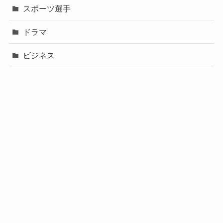
スポーツ選手
ドラマ
ビジネス
声優
政治
未分類
歌手
社長
芸能人