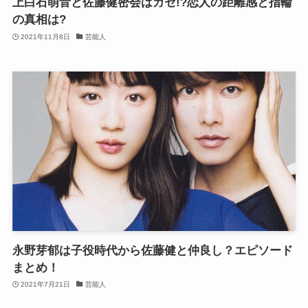
上白石萌音と佐藤健密会はガセ!?恋人の距離感と指輪
の真相は?
2021年11月8日
芸能人
永野芽郁は子役時代から佐藤健と仲良し？エピソード
まとめ！
2021年7月21日
芸能人