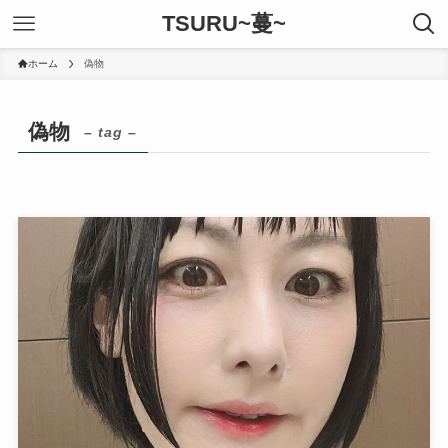
TSURU~蔓~
ホーム
偽物
偽物
– tag –