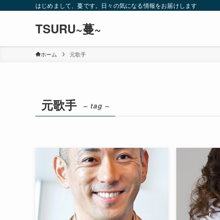
はじめまして、蔓です。日々の気になる情報をお届けします
TSURU~蔓~
ホーム
元歌手
元歌手
– tag –