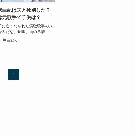
代亜紀は夫と死別した？
は元歌手で子供は？
30日に亡くなられた演歌歌手の八
なみだ恋、舟唄、雨の慕情...
芸能人
1