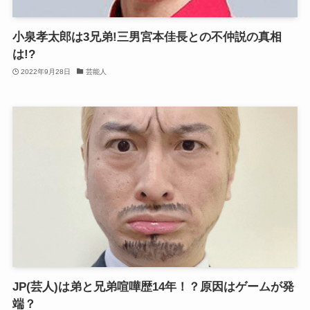
小泉孝太郎は3兄弟!三男宮本佳長との不仲説の真相
は!?
2022年9月28日
芸能人
JP(芸人)は弟と兄弟喧嘩歴14年！？原因はゲームが発
端？