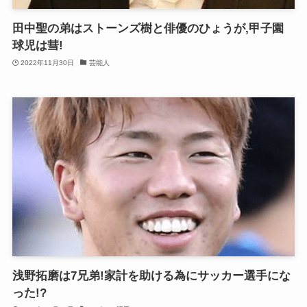
田中聖の弟はストーンズ樹と俳優のひょうが,甲子園
球児は彗!
2022年11月30日
芸能人
浅野拓磨は7兄弟!家計を助ける為にサッカー選手にな
った!?