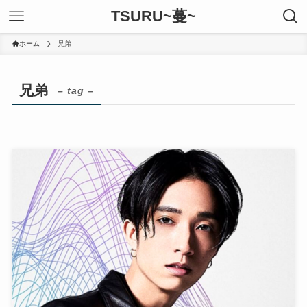
TSURU~蔓~
ホーム
兄弟
兄弟
– tag –