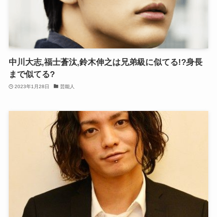
中川大志,福士蒼汰,鈴木伸之は兄弟級に似てる!?身長
まで似てる?
2023年1月28日
芸能人