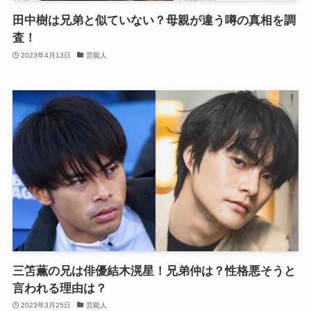
田中樹は兄弟と似ていない？母親が違う噂の真相を調
査！
2023年4月13日
芸能人
三笘薫の兄は俳優結木滉星！兄弟仲は？性格悪そうと
言われる理由は？
2023年3月25日
芸能人