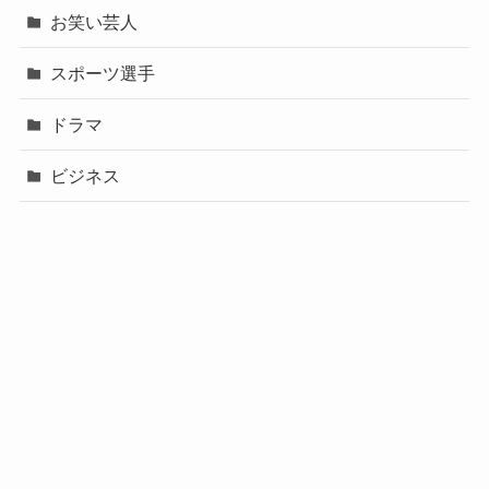
お笑い芸人
スポーツ選手
ドラマ
ビジネス
声優
政治
未分類
歌手
社長
芸能人