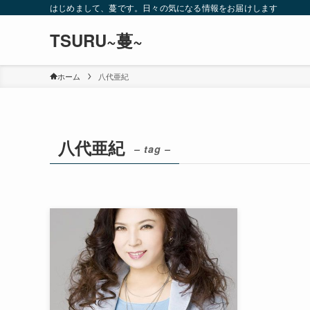
はじめまして、蔓です。日々の気になる情報をお届けします
TSURU~蔓~
ホーム
八代亜紀
八代亜紀
– tag –