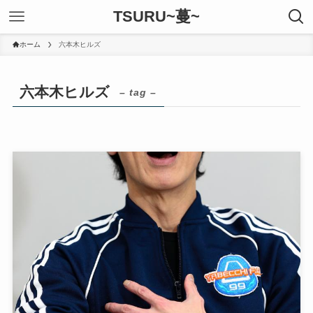
TSURU~蔓~
ホーム
六本木ヒルズ
六本木ヒルズ
– tag –