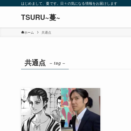
はじめまして、蔓です。日々の気になる情報をお届けします
TSURU~蔓~
ホーム
共通点
共通点
– tag –