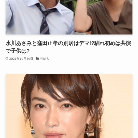
水川あさみと窪田正孝の別居はデマ!?馴れ初めは共演
で子供は?
2021年10月30日
芸能人