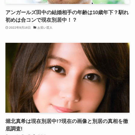
アンガールズ田中の結婚相手の年齢は10歳年下？馴れ
初めは合コンで現在別居中！？
2022年9月16日
お笑い芸人
堀北真希は現在別居中!?現在の画像と別居の真相を徹
底調査!