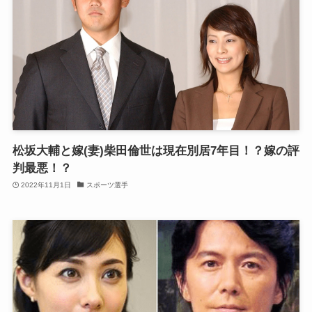
松坂大輔と嫁(妻)柴田倫世は現在別居7年目！？嫁の評
判最悪！？
2022年11月1日
スポーツ選手