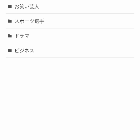
お笑い芸人
スポーツ選手
ドラマ
ビジネス
声優
政治
未分類
歌手
社長
芸能人