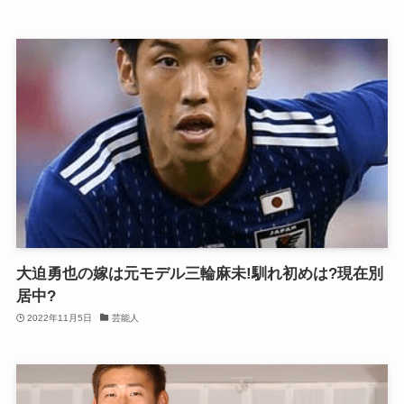
大迫勇也の嫁は元モデル三輪麻未!馴れ初めは?現在別
居中?
2022年11月5日
芸能人