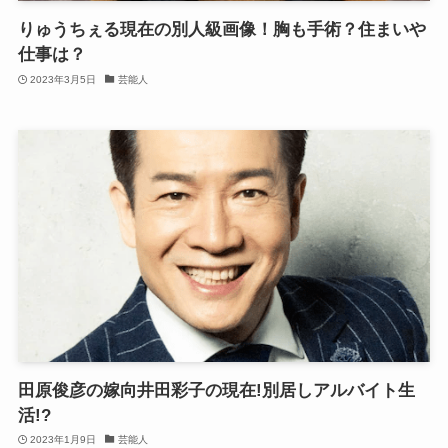
りゅうちぇる現在の別人級画像！胸も手術？住まいや
仕事は？
2023年3月5日
芸能人
田原俊彦の嫁向井田彩子の現在!別居しアルバイト生
活!?
2023年1月9日
芸能人