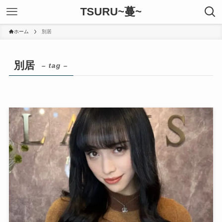
TSURU~蔓~
ホーム
別居
別居
– tag –