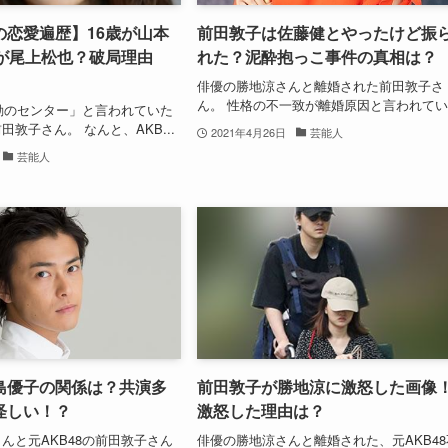
の恋愛遍歴】16歳が山本
前田敦子は佐藤健とやったけど振
歳が尾上松也？破局理由
れた？泥酔抱っこ事件の真相は？
俳優の勝地涼さんと離婚された前田敦子さ
ん。 性格の不一致が離婚原因と言われてい.
不動のセンター」と言われていた
敦子さん。 なんと、AKB...
2021年4月26日
芸能人
芸能人
島優子の関係は？共演多
前田敦子が勝地涼に激怒した画像
怪しい！？
激怒した理由は？
んと元AKB48の前田敦子さん
俳優の勝地涼さんと離婚された、元AKB48