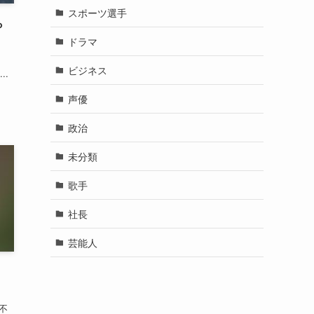
ら
..
カテゴリー
YouTuber
お笑い芸人
スポーツ選手
ドラマ
ビジネス
！
声優
政治
不