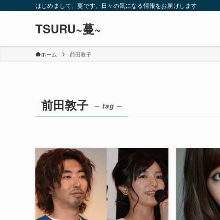
はじめまして、蔓です。日々の気になる情報をお届けします
TSURU~蔓~
ホーム
前田敦子
前田敦子
– tag –