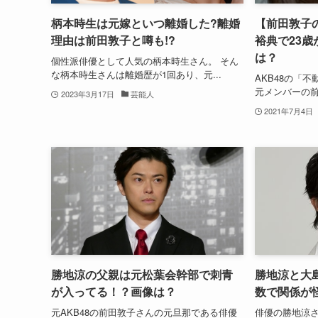
柄本時生は元嫁といつ離婚した?離婚
【前田敦子
理由は前田敦子と噂も!?
裕典で23
は？
個性派俳優として人気の柄本時生さん。 そん
な柄本時生さんは離婚歴が1回あり、元...
AKB48の「
元メンバーの前田
2023年3月17日
芸能人
2021年7月4日
勝地涼の父親は元松葉会幹部で刺青
勝地涼と大
が入ってる！？画像は？
数で関係が
元AKB48の前田敦子さんの元旦那である俳優
俳優の勝地涼さ