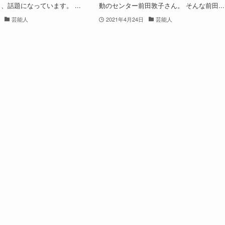
、話題になっています。 ...
動のセンター前田敦子さん。 そんな前田...
芸能人
2021年4月24日
芸能人