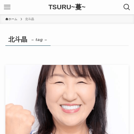
TSURU~蔓~
ホーム
北斗晶
北斗晶
– tag –