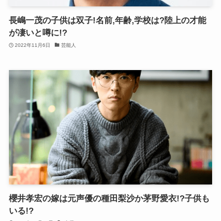
長嶋一茂の子供は双子!名前,年齢,学校は?陸上の才能
が凄いと噂に!?
2022年11月6日
芸能人
櫻井孝宏の嫁は元声優の種田梨沙か茅野愛衣!?子供も
いる!?