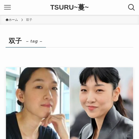
TSURU~蔓~
ホーム
双子
双子
– tag –