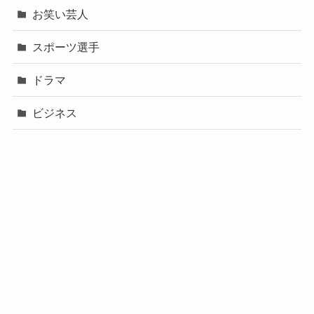
お笑い芸人
スポーツ選手
ドラマ
ビジネス
声優
政治
未分類
歌手
社長
芸能人