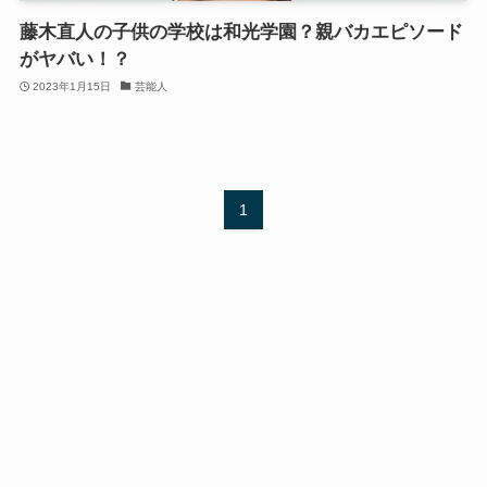
藤木直人の子供の学校は和光学園？親バカエピソード
がヤバい！？
2023年1月15日
芸能人
1