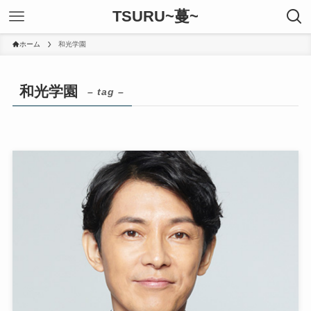
TSURU~蔓~
ホーム
和光学園
和光学園
– tag –