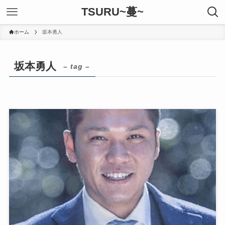
TSURU~蔓~
ホーム
坂本勇人
坂本勇人
– tag –