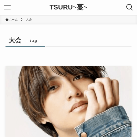
TSURU~蔓~
ホーム
大会
大会
– tag –