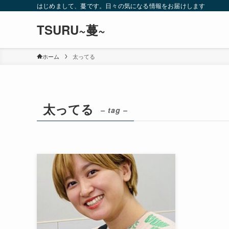
はじめまして、蔓です。日々の気になる情報をお届けします
TSURU~蔓~
ホーム
太ってる
太ってる
– tag –