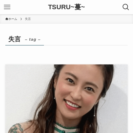
TSURU~蔓~
ホーム
失言
失言
– tag –