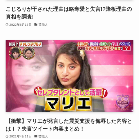
こじるりが干された理由は略奪愛と失言!?降板理由の
真相を調査!
2022年8月15日
芸能人
【衝撃】マリエが発言した震災支援を侮辱した内容と
は！？失言ツイート内容まとめ！
2021年4月11日
芸能人