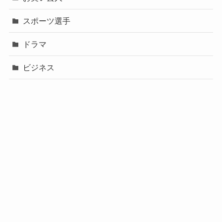
スポーツ選手
ドラマ
ビジネス
声優
政治
未分類
歌手
社長
芸能人