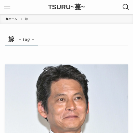
TSURU~蔓~
ホーム
嫁
嫁
– tag –