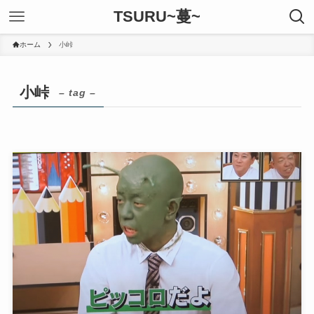
TSURU~蔓~
ホーム
小峠
小峠
– tag –