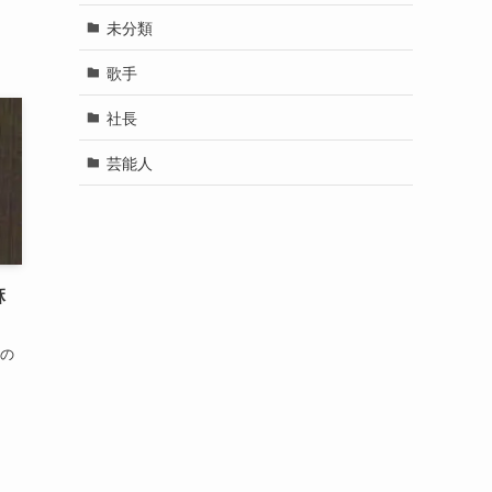
未分類
歌手
社長
芸能人
麻
その