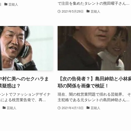
で注目を集めたタレントの熊田曜子さん...
日
芸能人
2021年5月29日
芸能人
中村仁美へのセクハラま
【次の告発者？】島田紳助と小林
業疑惑は？
耶の関係を画像で検証！
タレントでファッションデザイナ
現在、闇の枕営業問題で揺れる芸能界。 
による枕営業告発で、再...
主犯格である元タレントの島田紳助さん...
芸能人
2021年4月13日
芸能人