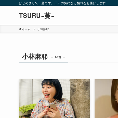
はじめまして、蔓です。日々の気になる情報をお届けします
TSURU~蔓~
ホーム
小林麻耶
小林麻耶
– tag –