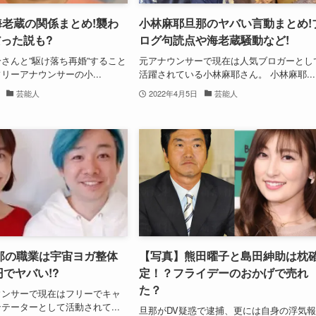
海老蔵の関係まとめ!襲わ
小林麻耶旦那のヤバい言動まとめ!
だった説も?
ログ句読点や海老蔵騒動など!
さんと”駆け落ち再婚”すること
元アナウンサーで現在は人気ブロガーとし
リーアナウンサーの小...
活躍されている小林麻耶さん。 小林麻耶...
芸能人
2022年4月5日
芸能人
那の職業は宇宙ヨガ整体
【写真】熊田曜子と島田紳助は枕
円でヤバい!?
定！？フライデーのおかげで売れ
た？
ウンサーで現在はフリーでキャ
テーターとして活動されて...
旦那がDV疑惑で逮捕、更には自身の浮気