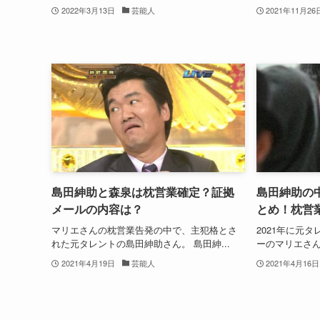
2022年3月13日
芸能人
2021年11月26
島田紳助と森泉は枕営業確定？証拠
島田紳助の
メールの内容は？
とめ！枕営
マリエさんの枕営業告発の中で、主犯格とさ
2021年に元
れた元タレントの島田紳助さん。 島田紳...
ーのマリエさん
2021年4月19日
芸能人
2021年4月16日