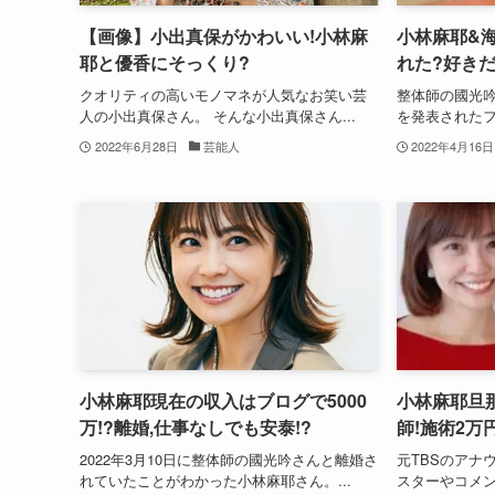
【画像】小出真保がかわいい!小林麻
小林麻耶&
耶と優香にそっくり?
れた?好き
クオリティの高いモノマネが人気なお笑い芸
整体師の國光吟
人の小出真保さん。 そんな小出真保さん...
を発表されたフ
2022年6月28日
芸能人
2022年4月16日
小林麻耶現在の収入はブログで5000
小林麻耶旦
万!?離婚,仕事なしでも安泰!?
師!施術2万
2022年3月10日に整体師の國光吟さんと離婚さ
元TBSのアナ
れていたことがわかった小林麻耶さん。...
スターやコメン