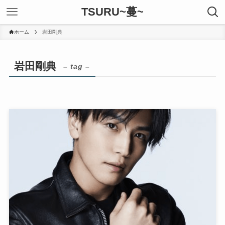
TSURU~蔓~
ホーム
岩田剛典
岩田剛典
– tag –